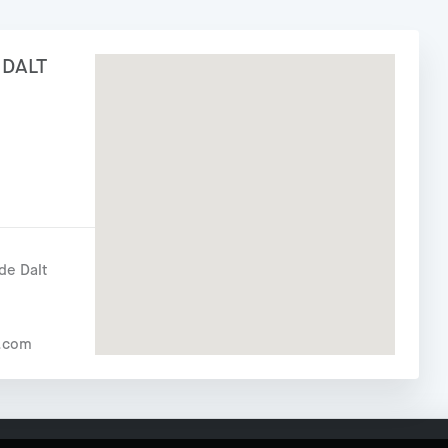
 DALT
de Dalt
l.com